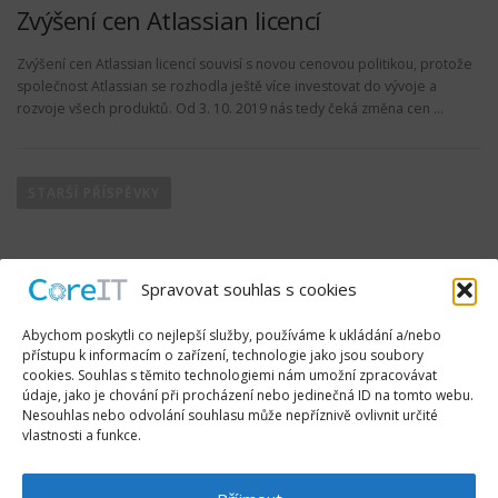
Zvýšení cen Atlassian licencí
Zvýšení cen Atlassian licencí souvisí s novou cenovou politikou, protože
společnost Atlassian se rozhodla ještě více investovat do vývoje a
rozvoje všech produktů. Od 3. 10. 2019 nás tedy čeká změna cen …
N
a
STARŠÍ PŘÍSPĚVKY
v
i
g
Spravovat souhlas s cookies
a
c
Abychom poskytli co nejlepší služby, používáme k ukládání a/nebo
přístupu k informacím o zařízení, technologie jako jsou soubory
e
cookies. Souhlas s těmito technologiemi nám umožní zpracovávat
p
údaje, jako je chování při procházení nebo jedinečná ID na tomto webu.
SLEDUJTE NÁS
Nesouhlas nebo odvolání souhlasu může nepříznivě ovlivnit určité
r
vlastnosti a funkce.
o
p