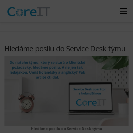
Přeskočit
na
Menu
obsah
KDO JSME
CO DĚLÁME
NAŠI ZÁKAZNÍCI
Hledáme posilu do Service Desk týmu
PARTNERSTVÍ
NOVINKY
KONTAKT
Hledáme posilu do Service Desk týmu