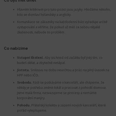
Co bys měl umět
Hlavním kritériem pro tuto pozici jsou jazyky. Hledáme někoho,
kdo se domluví holandsky a anglicky.
Komunikace se zákazníky na každodenní bázi vyžaduje určité
vystupování a věříme, že pokud už máš za sebou nějaké
zkušenosti, nebude to problém.
Co nabízíme
Vstupní školení.
Aby sis hned od začátku byl jistý tím, co
budeš dělat, a zbytečně netápal.
Jistotu.
Smlouvu na dobu neurčitou a práci na plný úvazek na
HPP nebo IČO.
Svobodu.
Rádi se potkáváme v kanceláři, ale chápeme, že
někdy je potřeba změnit lokál a pracovat z pohodlí domova.
Jsme malá firma, nesvazujeme se procesy a nemáme
korporátní manýry.
Pohodu.
Přátelský kolektiv a zázemí nových kanceláří, které
pořád vylepšujeme.