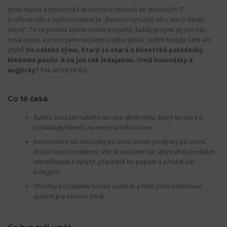
Jsme mladá a dynamická společnost složená ze zkušených IT
profesionálů a naším mottem je „Baví nás vytvářet věci, které dávají
smysl“. To se prolíná všemi našimi projekty, každý projekt je pro nás
nová výzva, a proto jsme teď jednu výzvu přijali. Jeden kolega nám ale
chybí!
Do našeho týmu, který se stará o klientské požadavky,
hledáme posilu. A ne jen tak ledajakou. Umíš holandsky a
anglicky?
Pak určitě čti dál.
Co tě čeká
Budeš součástí našeho service desk týmu, který se stará o
požadavky klientů na mezinárodní úrovni.
Komunikace se zákazníky na první úrovni podpory po celou
dobu řešení incidentu. Vše tě naučíme tak, abys uměl problém
identifikovat a vyřešit, případně ho popsat a předat dál
kolegům.
Všechny požadavky budeš zadávat a řešit přes ticketovací
systém Jira Service Desk.