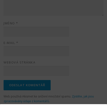
JMÉNO
*
E-MAIL
*
WEBOVÁ STRÁNKA
Web používá Akismet ke snížení množství spamu.
Zjistěte, jak jsou
zpracovávány údaje z komentářů.