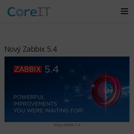
Přeskočit
na
Menu
obsah
KDO JSME
CO DĚLÁME
NAŠI ZÁKAZNÍCI
Nový Zabbix 5.4
PARTNERSTVÍ
NOVINKY
KONTAKT
Nový Zabbix 5.
4