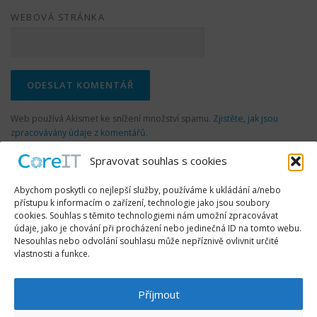
WEBOVÁ STRÁNKA
Web používá Akismet ke snížení množství spamu.
Zjistěte, jak jsou
zpracovávány údaje z komentářů.
Spravovat souhlas s cookies
Abychom poskytli co nejlepší služby, používáme k ukládání a/nebo
přístupu k informacím o zařízení, technologie jako jsou soubory
cookies. Souhlas s těmito technologiemi nám umožní zpracovávat
údaje, jako je chování při procházení nebo jedinečná ID na tomto webu.
SLEDUJTE NÁS
Nesouhlas nebo odvolání souhlasu může nepříznivě ovlivnit určité
vlastnosti a funkce.
Příjmout