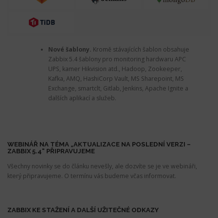
Nové šablony.
Kromě stávajících šablon obsahuje
Zabbix 5.4 šablony pro monitoring hardwaru APC
UPS, kamer Hikvision atd., Hadoop, Zookeeper,
Kafka, AMQ, HashiCorp Vault, MS Sharepoint, MS
Exchange, smartclt, Gitlab, Jenkins, Apache Ignite a
dalších aplikací a služeb.
WEBINÁŘ NA TÉMA „AKTUALIZACE NA POSLEDNÍ VERZI –
ZABBIX 5.4“ PŘIPRAVUJEME
Všechny novinky se do článku nevešly, ale dozvíte se je ve webináři,
který připravujeme. O termínu vás budeme včas informovat.
ZABBIX KE STAŽENÍ A DALŠÍ UŽITEČNÉ ODKAZY