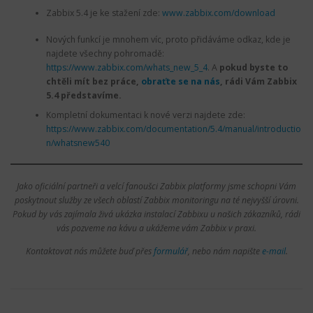
Zabbix 5.4 je ke stažení zde:
www.zabbix.com/download
Nových funkcí je mnohem víc, proto přidáváme odkaz, kde je
najdete všechny pohromadě:
https://www.zabbix.com/whats_new_5_4
. A
pokud byste to
chtěli mít bez práce,
obraťte se na nás
, rádi Vám Zabbix
5.4 představíme.
Kompletní dokumentaci k nové verzi najdete zde:
https://www.zabbix.com/documentation/5.4/manual/introductio
n/whatsnew540
Jako oficiální partneři a velcí fanoušci Zabbix platformy jsme schopni Vám
poskytnout služby ze všech oblastí Zabbix monitoringu na té nejvyšší úrovni.
Pokud by vás zajímala živá ukázka instalací Zabbixu u našich zákazníků, rádi
vás pozveme na kávu a ukážeme vám Zabbix v praxi.
Kontaktovat nás můžete buď přes
formulář
, nebo nám napište
e-mail
.