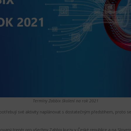
Termíny Zabbix školení na rok 2021
 potřebují své aktivity naplánovat s dostatečným předstihem, proto se
fikovaný trenér pro všechny Zabbix kurzy v České republice a na Slove