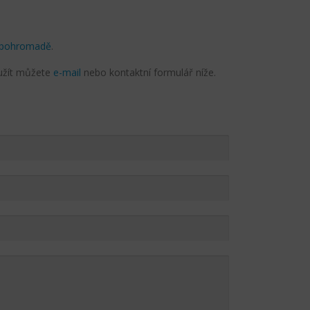
ě pohromadě
.
yužít můžete
e-mail
nebo kontaktní formulář níže.