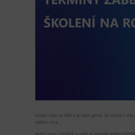
Konec roku se blíží a je nám jasné, že mnozí v vás
dalším roce.
Kurzy jsou v češtině a opět je povede jediný certi