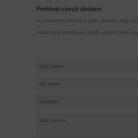
Přehled všech školení
I s novinkovými školení je výběr opravdu veliký a 
Pokud byste potřebovali cokoliv upřesnit nebo vytv
V
A
Š
E
J
E
M
M
É
A
N
I
O
L
P
*
*
Ř
E
D
M
V
Ě
A
T
Š
*
E
Z
P