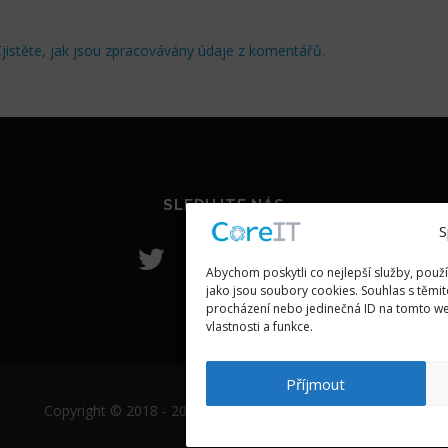
jistěte, jak jsou zpracovávány údaje z komentářů.
SLEDUJTE NÁS
S
Abychom poskytli co nejlepší služby, použ
jako jsou soubory cookies. Souhlas s těmi
procházení nebo jedinečná ID na tomto we
vlastnosti a funkce.
Příjmout
Copyright © 2018 - 2022 CoreIT s.r.o.
CoreIT - Atlassian