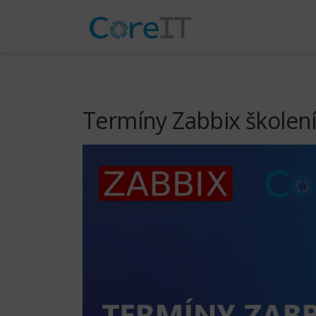
Přeskočit
na
obsah
Termíny Zabbix školení