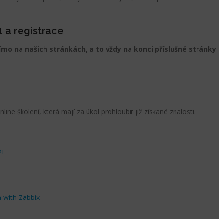
1 a registrace
ímo na našich stránkách, a to vždy na konci příslušné stránk
ine školení, která mají za úkol prohloubit již získané znalosti.
PI
 with Zabbix