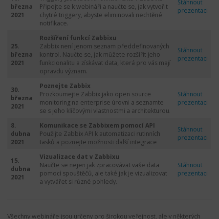
Stáhnout
března
Připojte se k webináři a naučte se, jak vytvořit
prezentaci
2021
chytré triggery, abyste eliminovali nechtěné
notifikace.
Rozšíření funkcí Zabbixu
25.
Zabbix není jenom seznam předdefinovaných
Stáhnout
března
kontrol. Naučte se, jak můžete rozšířit jeho
prezentaci
2021
funkcionalitu a získávat data, která pro vás mají
opravdu význam.
Poznejte Zabbix
30.
Prozkoumejte Zabbix jako open source
Stáhnout
března
monitoring na enterprise úrovni a seznamte
prezentaci
2021
se s jeho klíčovými vlastnostmi a architekturou.
8.
Komunikace se Zabbixem pomocí API
Stáhnout
dubna
Použijte Zabbix API k automatizaci rutinních
prezentaci
2021
tasků a poznejte možnosti další integrace
Vizualizace dat v Zabbixu
15.
Naučte se nejen jak zpracovávat vaše data
Stáhnout
dubna
pomocí spouštěčů, ale také jak je vizualizovat
prezentaci
2021
a vytvářet si různé pohledy.
Všechny webináře jsou určeny pro širokou veřejnost, ale v některých