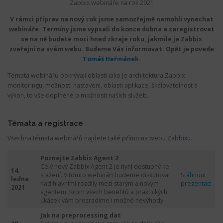
Zabbix webináře na rok 2021
V rámci příprav na nový rok jsme samozřejmě nemohli vynechat
webináře. Termíny jsme vypsali do konce dubna a zaregistrovat
se na ně budete moci hned zkraje roku, jakmile je Zabbix
zveřejní na svém webu. Budeme Vás informovat.
Opět je povede
Tomáš Heřmánek
.
Témata webinářů pokrývají oblasti jako je architektura Zabbix
monitoringu, možnosti nastavení, oblasti aplikace, škálovatelnost a
výkon, to vše doplněné o možnosti našich služeb.
Témata a registrace
Všechna témata webinářů najdete také přímo na webu
Zabbixu
.
Poznejte Zabbix Agent 2
Celý nový Zabbix Agent 2 je nyní dostupný ke
14.
stažení. V tomto webináři budeme diskutovat
Stáhnout
ledna
nad hlavními rozdíly mezi starým a novým
prezentaci
2021
agentem. Krom všech benefitů a praktických
ukázek vám prozradíme i možné nevýhody.
Jak na preprocessing dat