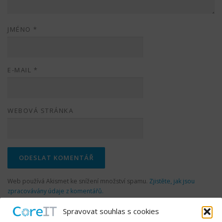
JMÉNO
*
E-MAIL
*
WEBOVÁ STRÁNKA
Web používá Akismet ke snížení množství spamu.
Zjistěte, jak jsou
zpracovávány údaje z komentářů.
Spravovat souhlas s cookies