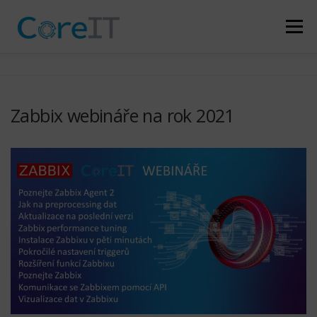
Přeskočit
na
Menu
obsah
KDO JSME
CO DĚLÁME
NAŠI ZÁKAZNÍCI
Zabbix webináře na rok 2021
PARTNERSTVÍ
NOVINKY
KONTAKT