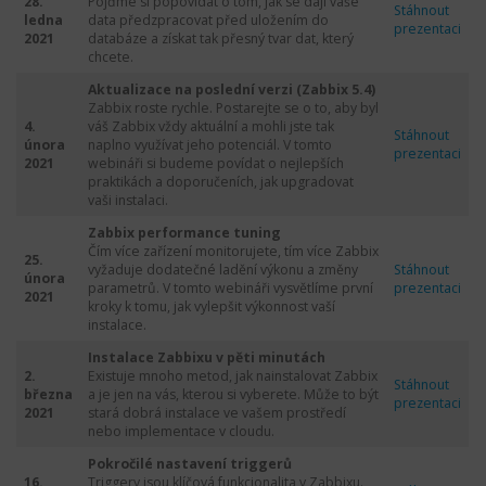
28.
Pojďme si popovídat o tom, jak se dají vaše
Stáhnout
ledna
data předzpracovat před uložením do
prezentaci
2021
databáze a získat tak přesný tvar dat, který
chcete.
Aktualizace na poslední verzi
(Zabbix 5.4)
Zabbix roste rychle. Postarejte se o to, aby byl
4.
váš Zabbix vždy aktuální a mohli jste tak
Stáhnout
února
naplno využívat jeho potenciál. V tomto
prezentaci
2021
webináři si budeme povídat o nejlepších
praktikách a doporučeních, jak upgradovat
vaši instalaci.
Zabbix performance tuning
Čím více zařízení monitorujete, tím více Zabbix
25.
vyžaduje dodatečné ladění výkonu a změny
Stáhnout
února
parametrů. V tomto webináři vysvětlíme první
prezentaci
2021
kroky k tomu, jak vylepšit výkonnost vaší
instalace.
Instalace Zabbixu v pěti minutách
2.
Existuje mnoho metod, jak nainstalovat Zabbix
Stáhnout
března
a je jen na vás, kterou si vyberete. Může to být
prezentaci
2021
stará dobrá instalace ve vašem prostředí
nebo implementace v cloudu.
Pokročilé nastavení triggerů
16.
Triggery jsou klíčová funkcionalita v Zabbixu.